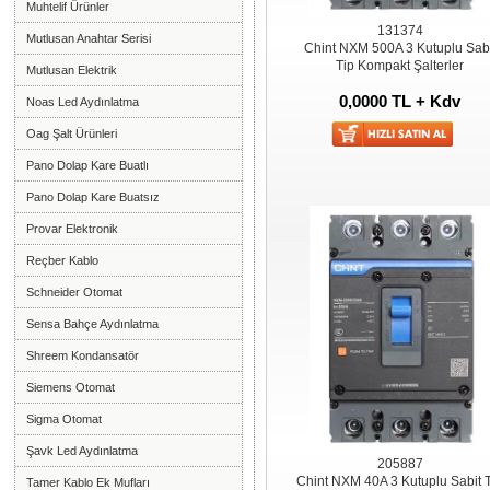
Muhtelif Ürünler
131374
Mutlusan Anahtar Serisi
Chint NXM 500A 3 Kutuplu Sabi
Tip Kompakt Şalterler
Mutlusan Elektrik
0,0000 TL + Kdv
Noas Led Aydınlatma
Oag Şalt Ürünleri
Pano Dolap Kare Buatlı
Pano Dolap Kare Buatsız
Provar Elektronik
Reçber Kablo
Schneider Otomat
Sensa Bahçe Aydınlatma
Shreem Kondansatör
Siemens Otomat
Sigma Otomat
Şavk Led Aydınlatma
205887
Chint NXM 40A 3 Kutuplu Sabit 
Tamer Kablo Ek Mufları