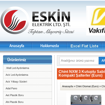
.Wall Led Aydınlatma
Chint NXM 3 Kutuplu Sabi
Ack Led Aydınlatma
Kompakt Şalterler (Euro)
Ack Yılbaşı Süsleri
Anasayfa
»
Chint Otomat (Euro)
»
Chi
Adal Pano
Aet Plastik Boru
Ahi Plastik Boru