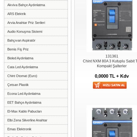
Akviva Bahçe Aydınlatma
ARS Elektrik
Arvia Anahtar Priz Serileri
Audio Konuşma Sistemi
Bahçıvan Aspiratör
Bemis Fiş Priz
131361
Bioled Aydınlatma
Chint NXM 80A 3 Kutuplu Sabit 
Kompakt Şalterler
Cata Led Aydınlatma
0,0000 TL + Kdv
Chint Otomat (Euro)
Çetsan Plastik
Econa Led Aydınlatma
EET Bahçe Aydınlatma
El-Max Kablo Pabucları
Elbi Zena Silverline Anahtar
Emas Elektronik