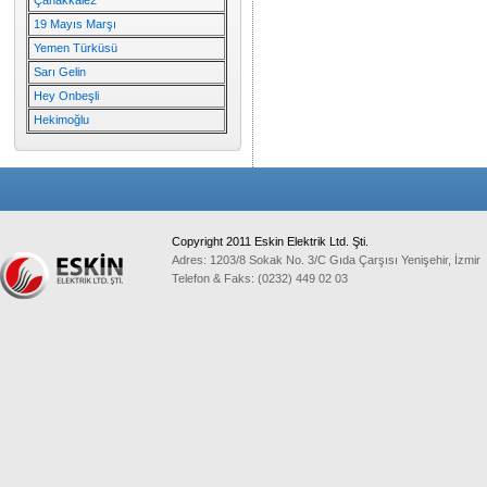
Çanakkale2
19 Mayıs Marşı
Yemen Türküsü
Sarı Gelin
Hey Onbeşli
Hekimoğlu
Copyright 2011 Eskin Elektrik Ltd. Şti.
Adres: 1203/8 Sokak No. 3/C Gıda Çarşısı Yenişehir, İzmir
Telefon & Faks: (0232) 449 02 03