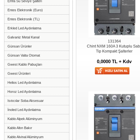
Emfa Su Seviye Şalteri
Entes Elektronik (Euro)
Entes Elektronik (TL)
Erkled Led Aydınlatma
Galvaniz Metal Kanal
131364
Chint NXM 160A 3 Kutuplu Sabi
Günsan Ürünler
Tip Kompakt Şalterler
Günsan Valta Otomat
0,0000 TL + Kdv
Gwest Kablo Pabuçları
Gwest Ürünleri
Helios Led Aydınlatma
Horoz Led Aydınlatma
Isıtıcılar Soba Aksesuar
İnoled Led Aydınlatma
Kablo Alpek Alüminyum
Kablo Altın Bakır
Kablo Alvinal Alüminyum