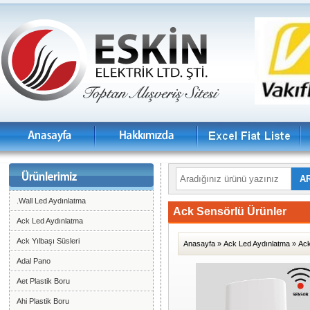
.Wall Led Aydınlatma
Ack Sensörlü Ürünler
Ack Led Aydınlatma
Ack Yılbaşı Süsleri
Anasayfa
»
Ack Led Aydınlatma
»
Ack
Adal Pano
Aet Plastik Boru
Ahi Plastik Boru