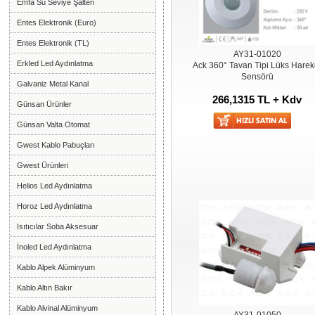
Emfa Su Seviye Şalteri
Entes Elektronik (Euro)
Entes Elektronik (TL)
AY31-01020
Erkled Led Aydınlatma
Ack 360° Tavan Tipi Lüks Harek
Sensörü
Galvaniz Metal Kanal
266,1315 TL + Kdv
Günsan Ürünler
Günsan Valta Otomat
Gwest Kablo Pabuçları
Gwest Ürünleri
Helios Led Aydınlatma
Horoz Led Aydınlatma
Isıtıcılar Soba Aksesuar
İnoled Led Aydınlatma
Kablo Alpek Alüminyum
Kablo Altın Bakır
Kablo Alvinal Alüminyum