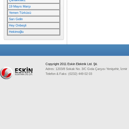
Çanakkale2
19 Mayıs Marşı
Yemen Türküsü
Sarı Gelin
Hey Onbeşli
Hekimoğlu
Copyright 2011 Eskin Elektrik Ltd. Şti.
Adres: 1203/8 Sokak No. 3/C Gıda Çarşısı Yenişehir, İzmir
Telefon & Faks: (0232) 449 02 03