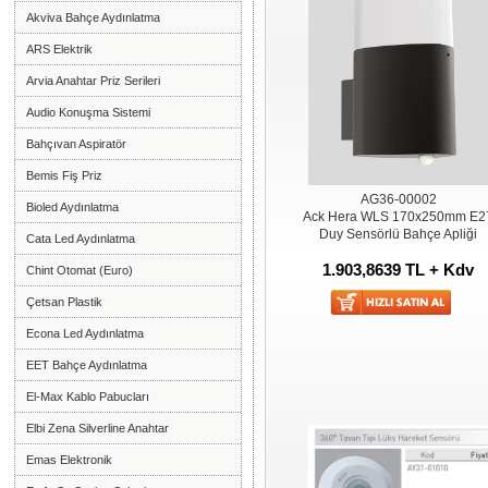
Akviva Bahçe Aydınlatma
ARS Elektrik
Arvia Anahtar Priz Serileri
Audio Konuşma Sistemi
Bahçıvan Aspiratör
Bemis Fiş Priz
AG36-00002
Bioled Aydınlatma
Ack Hera WLS 170x250mm E2
Duy Sensörlü Bahçe Apliği
Cata Led Aydınlatma
1.903,8639 TL + Kdv
Chint Otomat (Euro)
Çetsan Plastik
Econa Led Aydınlatma
EET Bahçe Aydınlatma
El-Max Kablo Pabucları
Elbi Zena Silverline Anahtar
Emas Elektronik