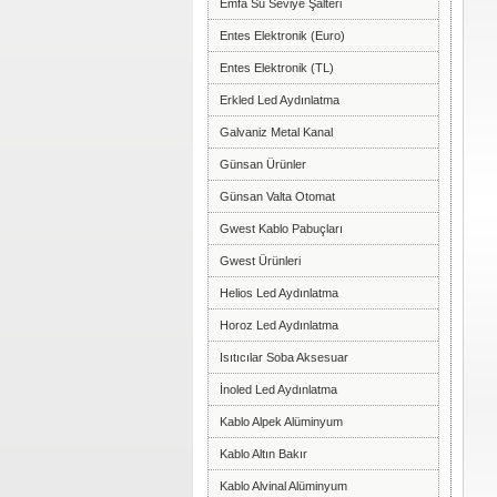
Emfa Su Seviye Şalteri
Entes Elektronik (Euro)
Entes Elektronik (TL)
Erkled Led Aydınlatma
Galvaniz Metal Kanal
Günsan Ürünler
Günsan Valta Otomat
Gwest Kablo Pabuçları
Gwest Ürünleri
Helios Led Aydınlatma
Horoz Led Aydınlatma
Isıtıcılar Soba Aksesuar
İnoled Led Aydınlatma
Kablo Alpek Alüminyum
Kablo Altın Bakır
Kablo Alvinal Alüminyum