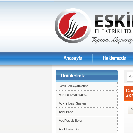
.Wall Led Aydınlatma
Oag
Ack Led Aydınlatma
3k
Ack Yılbaşı Süsleri
A
Adal Pano
Aet Plastik Boru
Ahi Plastik Boru