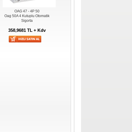
OAG 47 - 4P 50
Oag 50A 4 Kutuplu Otomatik
Sigorta
358,9681 TL + Kdv