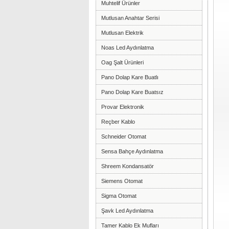
Muhtelif Ürünler
Mutlusan Anahtar Serisi
Mutlusan Elektrik
Noas Led Aydınlatma
Oag Şalt Ürünleri
Pano Dolap Kare Buatlı
Pano Dolap Kare Buatsız
Provar Elektronik
Reçber Kablo
Schneider Otomat
Sensa Bahçe Aydınlatma
Shreem Kondansatör
Siemens Otomat
Sigma Otomat
Şavk Led Aydınlatma
Tamer Kablo Ek Mufları