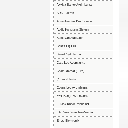
Akviva Bahçe Aydınlatma
ARS Elektrik
Arvia Anahtar Priz Serileri
Audio Konuşma Sistemi
Bahçıvan Aspiratör
Bemis Fiş Priz
Bioled Aydınlatma
Cata Led Aydınlatma
Chint Otomat (Euro)
Çetsan Plastik
Econa Led Aydınlatma
EET Bahçe Aydınlatma
El-Max Kablo Pabucları
Elbi Zena Silverline Anahtar
Emas Elektronik