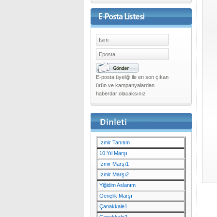
E-posta üyeliği ile en son çıkan
ürün ve kampanyalardan
haberdar olacaksınız
İzmir Tanıtım
10.Yıl Marşı
İzmir Marşı1
İzmir Marşı2
Yiğidim Aslanım
Gençlik Marşı
Çanakkale1