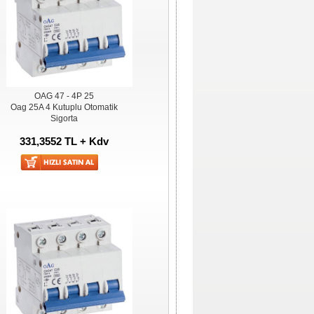
OAG 47 - 4P 25
Oag 25A 4 Kutuplu Otomatik
Sigorta
331,3552 TL + Kdv