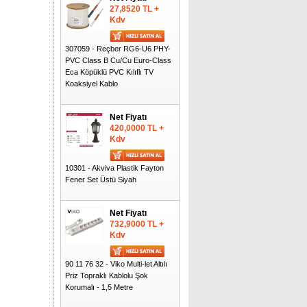
Cata Cenevre Ledli
27,8520 TL +
Tavan Vantilatörü Beyaz
Kdv
2 Adet alımlarda
%57 iskonto
307059 - Reçber RG6-U6 PHY-
PVC Class B Cu/Cu Euro-Class
HELİOS 9W E27 860LM
Eca Köpüklü PVC Kılıflı TV
LED AMPUL BEYAZ IŞIK
Koaksiyel Kablo
100 Adet alımlarda
%61 iskonto
12,4800 TL + Kdv
Net Fiyatı
420,0000 TL +
Mutlusan Akım (Şok)
Kdv
Korumalı Tekli Priz
12 Adet alımlarda
10301 - Akviva Plastik Fayton
%70 iskonto
Fener Set Üstü Siyah
245,4540 TL + Kdv
Er-Na 63A Monofaze
Net Fiyatı
Akım Gerilim Koruma
732,9000 TL +
Rölesi
Kdv
1 Adet alımlarda
%60 iskonto
90 11 76 32 - Viko Multi-let Altılı
960,0000 TL + Kdv
Priz Topraklı Kablolu Şok
Korumalı - 1,5 Metre
Er-Na 63A Trifaze Akım
Gerilim Koruma Rölesi