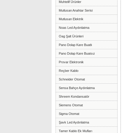
Muhtelif Ürünler
Mutlusan Anahtar Serisi
Mutlusan Elektrik
Noas Led Aydınlatma
Oag Şalt Ürünleri
Pano Dolap Kare Buatlı
Pano Dolap Kare Buatsız
Provar Elektronik
Reçber Kablo
Schneider Otomat
Sensa Bahçe Aydınlatma
Shreem Kondansatör
Siemens Otomat
Sigma Otomat
Şavk Led Aydınlatma
Tamer Kablo Ek Mufları