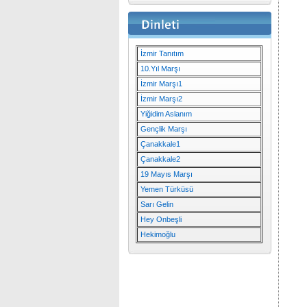
İzmir Tanıtım
10.Yıl Marşı
İzmir Marşı1
İzmir Marşı2
Yiğidim Aslanım
Gençlik Marşı
Çanakkale1
Çanakkale2
19 Mayıs Marşı
Yemen Türküsü
Sarı Gelin
Hey Onbeşli
Hekimoğlu