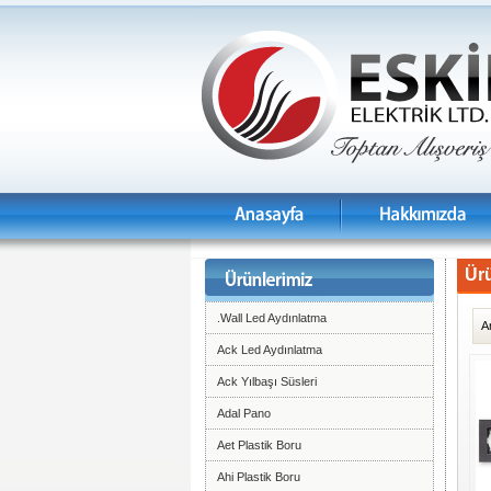
Ürü
.Wall Led Aydınlatma
A
Ack Led Aydınlatma
Ack Yılbaşı Süsleri
Adal Pano
Aet Plastik Boru
Ahi Plastik Boru