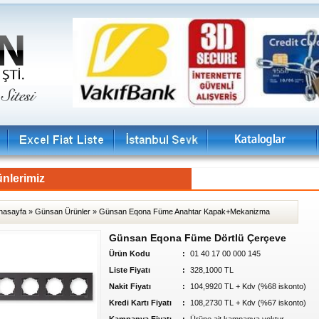
nlerimiz
nasayfa
»
Günsan Ürünler
»
Günsan Eqona Füme Anahtar Kapak+Mekanizma
Günsan Eqona Füme Dörtlü Çerçeve
Ürün Kodu
:
01 40 17 00 000 145
Liste Fiyatı
:
328,1000 TL
Nakit Fiyatı
:
104,9920 TL + Kdv (%68 iskonto)
Kredi Kartı Fiyatı
:
108,2730 TL + Kdv (%67 iskonto)