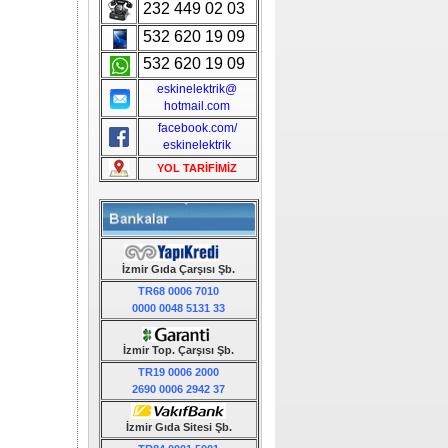
232 449 02 03
532 620 19 09
532 620 19 09
eskinelektrik@
hotmail.com
facebook.com/
eskinelektrik
YOL TARİFİMİZ
İzmir Gıda Çarşısı Şb.
TR68 0006 7010
0000 0048 5131 33
İzmir Top. Çarşısı Şb.
TR19 0006 2000
2690 0006 2942 37
İzmir Gıda Sitesi Şb.