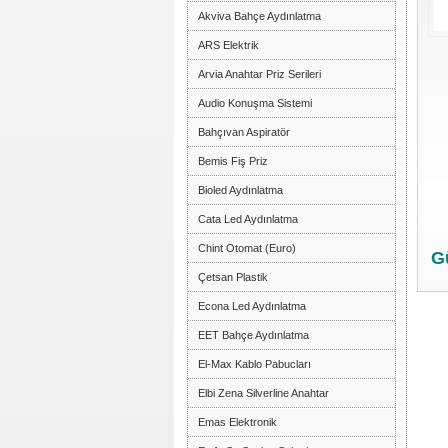
Akviva Bahçe Aydınlatma
ARS Elektrik
Arvia Anahtar Priz Serileri
Audio Konuşma Sistemi
Bahçıvan Aspiratör
Bemis Fiş Priz
Bioled Aydınlatma
Cata Led Aydınlatma
Chint Otomat (Euro)
G
Çetsan Plastik
Econa Led Aydınlatma
EET Bahçe Aydınlatma
El-Max Kablo Pabucları
Elbi Zena Silverline Anahtar
Emas Elektronik