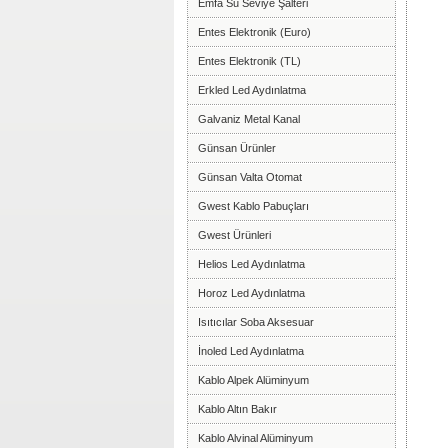
Emfa Su Seviye Şalteri
Entes Elektronik (Euro)
Entes Elektronik (TL)
Erkled Led Aydınlatma
Galvaniz Metal Kanal
Günsan Ürünler
Günsan Valta Otomat
Gwest Kablo Pabuçları
Gwest Ürünleri
Helios Led Aydınlatma
Horoz Led Aydınlatma
Isıtıcılar Soba Aksesuar
İnoled Led Aydınlatma
Kablo Alpek Alüminyum
Kablo Altın Bakır
Kablo Alvinal Alüminyum